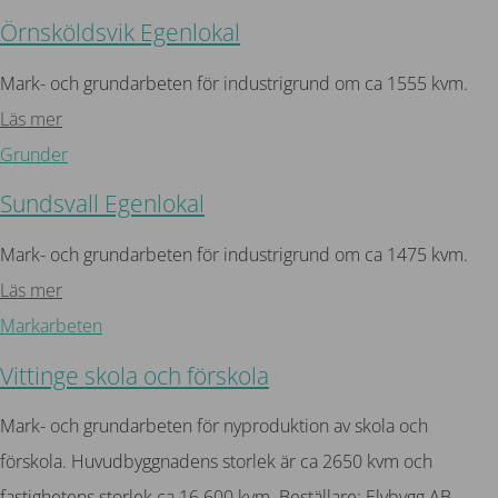
Örnsköldsvik Egenlokal
Mark- och grundarbeten för industrigrund om ca 1555 kvm.
Läs mer
Grunder
Sundsvall Egenlokal
Mark- och grundarbeten för industrigrund om ca 1475 kvm.
Läs mer
Markarbeten
Vittinge skola och förskola
Mark- och grundarbeten för nyproduktion av skola och
förskola. Huvudbyggnadens storlek är ca 2650 kvm och
fastighetens storlek ca 16 600 kvm. Beställare: Elvbygg AB