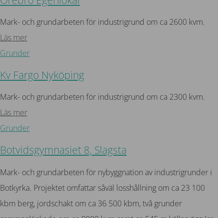
Mark- och grundarbeten för industrigrund om ca 2600 kvm.
Läs mer
Grunder
Kv Fargo Nyköping
Mark- och grundarbeten för industrigrund om ca 2300 kvm.
Läs mer
Grunder
Botvidsgymnasiet 8, Slagsta
Mark- och grundarbeten för nybyggnation av industrigrunder i
Botkyrka. Projektet omfattar såväl losshållning om ca 23 100
kbm berg, jordschakt om ca 36 500 kbm, två grunder