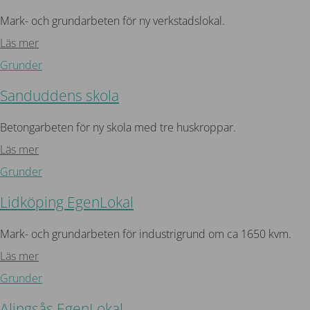
Mark- och grundarbeten för ny verkstadslokal.
Läs mer
Grunder
Sanduddens skola
Betongarbeten för ny skola med tre huskroppar.
Läs mer
Grunder
Lidköping EgenLokal
Mark- och grundarbeten för industrigrund om ca 1650 kvm.
Läs mer
Grunder
Alingsås EgenLokal