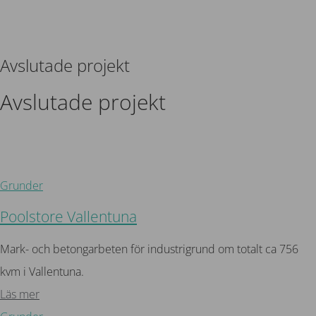
Avslutade projekt
Avslutade projekt
Alla
Pågående
Avslutade
Grunder
Poolstore Vallentuna
Mark- och betongarbeten för industrigrund om totalt ca 756
kvm i Vallentuna.
Läs mer