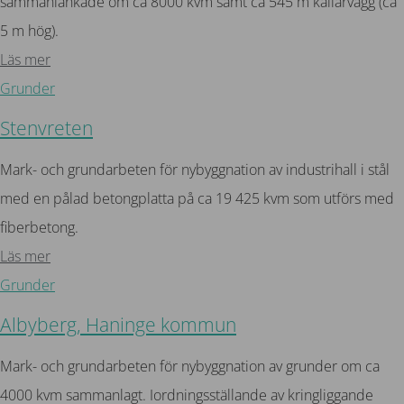
sammanlänkade om ca 8000 kvm samt ca 545 m källarvägg (ca
5 m hög).
Läs mer
Grunder
Stenvreten
Mark- och grundarbeten för nybyggnation av industrihall i stål
med en pålad betongplatta på ca 19 425 kvm som utförs med
fiberbetong.
Läs mer
Grunder
Albyberg, Haninge kommun
Mark- och grundarbeten för nybyggnation av grunder om ca
4000 kvm sammanlagt. Iordningsställande av kringliggande