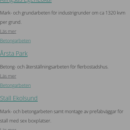
Mark- och grundarbeten för industrigrunder om ca 1320 kvm
per grund.
Läs mer
Betongarbeten
Årsta Park
Betong- och återställningsarbeten för flerbostadshus.
Läs mer
Betongarbeten
Stall Ekolsund
Mark- och betongarbeten samt montage av prefabväggar för
stall med sex boxplatser.