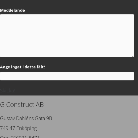
Meddelande
Ange inget i detta fält!
Skicka!
G Construct AB
Gustav Dahléns Gata 9B
749 47 Enköping