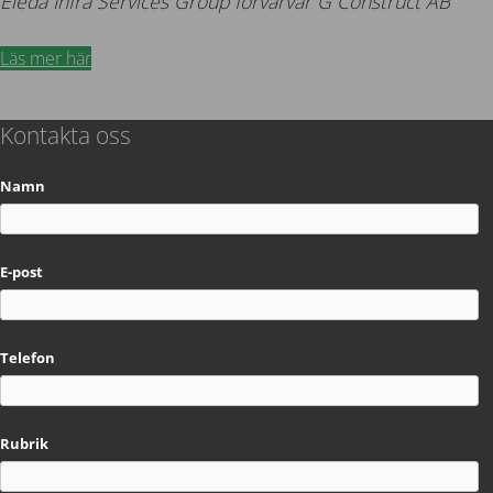
Eleda Infra Services Group förvärvar G Construct AB
Läs mer här
Kontakta oss
Namn
E-post
Telefon
Rubrik