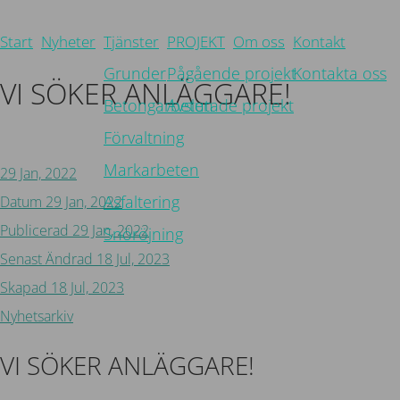
Start
Nyheter
Tjänster
PROJEKT
Om oss
Kontakt
Grunder
Pågående projekt
Kontakta oss
VI SÖKER ANLÄGGARE!
Betongarbeten
Avslutade projekt
Förvaltning
Tillbaka
Markarbeten
29 Jan, 2022
Asfaltering
Datum
29 Jan, 2022
Publicerad
29 Jan, 2022
Snöröjning
Senast Ändrad
18 Jul, 2023
Skapad
18 Jul, 2023
Nyhetsarkiv
VI SÖKER ANLÄGGARE!