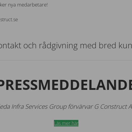
öker nya medarbetare!
struct.se
kontakt och rådgivning med bred ku
PRESSMEDDELAND
leda Infra Services Group förvärvar G Construct 
Läs mer här