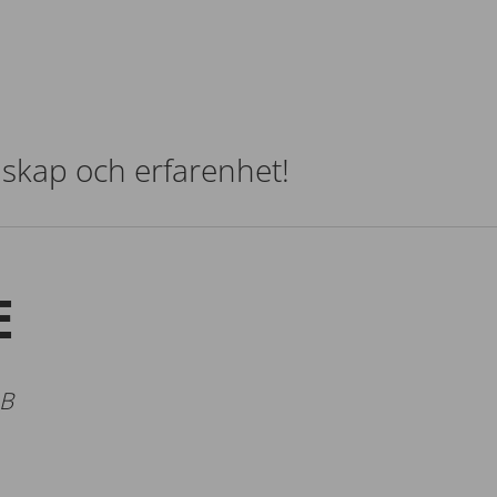
nskap och erfarenhet!
E
AB