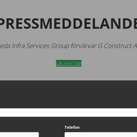
PRESSMEDDELAND
leda Infra Services Group förvärvar G Construct 
Läs mer här
Telefon