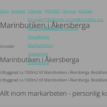
Start
Nyheter
Tjänster
PROJEKT
Om oss
Kontakt
Grunder
Pågående projekt
Kontakta oss
Marinbutiken i Åkersberga
Betongarbeten
Avslutade projekt
Förvaltning
Tillbaka
Markarbeten
Grunder
Asfaltering
Marinbutiken i Åkersberga
Snöröjning
Utbyggnad ca 1000m2 till Marinbutiken i Åkersberga. Beställare
Utbyggnad ca 1000m2 till Marinbutiken i Åkersberga. Beställare
Allt inom markarbeten - personlig 