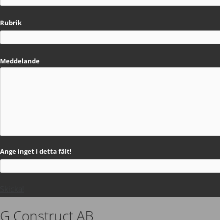
Rubrik
Meddelande
Ange inget i detta fält!
Skicka!
G Construct AB