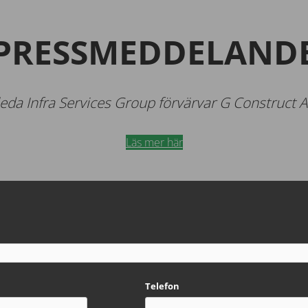
PRESSMEDDELAND
leda Infra Services Group förvärvar G Construct 
Läs mer här
Telefon