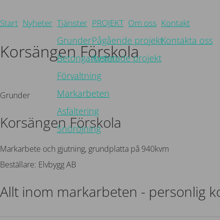
Start
Nyheter
Tjänster
PROJEKT
Om oss
Kontakt
Grunder
Pågående projekt
Kontakta oss
Korsängen Förskola
Betongarbeten
Avslutade projekt
Förvaltning
Tillbaka
Markarbeten
Grunder
Asfaltering
Korsängen Förskola
Snöröjning
Markarbete och gjutning, grundplatta på 940kvm
Beställare: Elvbygg AB
Allt inom markarbeten - personlig 