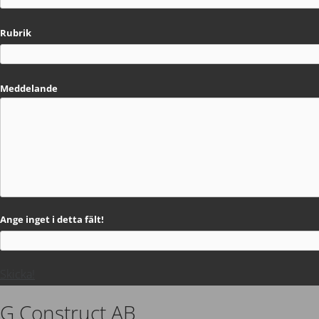
Rubrik
Meddelande
Ange inget i detta fält!
Skicka!
G Construct AB